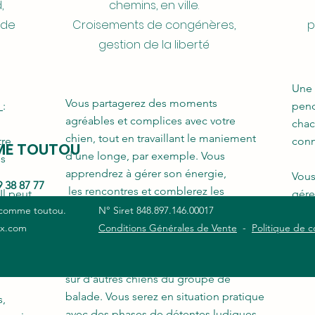
nomie
Vous
,
chemins,
en ville.
thématiques variées.
Ces sorties
agré
 de
Croisements de congénères,
p
donnent lieu à des situations de la vie
and les
chie
gestion de la liberté
quotidienne et permettent d'acquérir
fficulté
de l
de bons réflexes.
Une 
Vous partagerez des moments
e
:
pend
agréables et complices avec votre
chac
chien, tout en travaillant le maniement
tre
conn
ME TOUTOU
d'une longe, par exemple. Vous
és
apprendrez à gérer son énergie,
Vous
9 38 87 77
les rencontres et comblerez les
Il peut
gére
besoins de votre chien en exercices.
 comme toutou.
N° Siret 848.897.146.00017
'un
comb
ix.com
Conditions Générales de Vente
-
Politique de c
es
en e
Les chiens adoptent les bons
ement
comportements en prenant exemple
sur d'autres chiens du groupe de
balade. Vous serez en situation pratique
s,
avec des phases de détentes ludiques