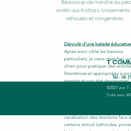
l'éducation d'un chien en auto
Beaucoup de marche au pied
pour poser ou réviser des
arrêts aux trottoirs, croisements
comportements plus adaptés qu
véhicules et congénères. . .
propriétaires se retrouvent en di
avec leur animal.
Déroulé d'une balade éducativ
Après avoir ciblé les besoins
particuliers, je viens chercher vo
T COM
chien pour pratiquer des activit
libératrices et appropriées à son
Tél : 06 1
énergie et son état émotionnel. 
©2021 par T
s'agir de course d'endurance, d
Créé avec W
pistage d'odeurs spécifiques, d
parcours d'obstacles ou simpl
d'une balade plus calme avec
canalisation des réactions face à
certains stimuli (véhicules, proie