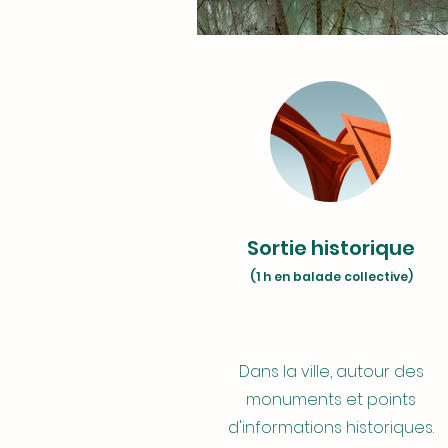
Balade éducative
Sortie historique
Durée
:
(1 h en balade collective)
1h30 de balade effectuée en ab
des maîtres
Dans la ville, autour des
Quelle différence avec une bal
monuments et points
pet sitting ?
Cette prestation permet de trava
d'informations historiques.