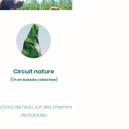
onnée Vitalité
Circuit nature
ée
:
(1 h en balade collective)
e balade collective
re de participants
:
u bord de l'eau, sur des chemins
e 3 et 5 personnes
de balades.
ulé d'une randonnée vitalité
: