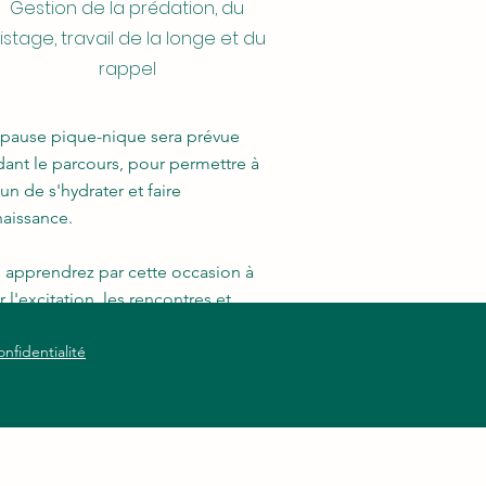
 partagerez des moments
Gestion de la prédation, du
ables et complices avec votre
istage, travail de la longe et du
n, tout en travaillant le maniement
rappel
a longe.
pause pique-nique sera prévue
ant le parcours, pour permettre à
un de s'hydrater et faire
aissance.
 apprendrez par cette occasion à
r l'excitation, les rencontres et
lerez les besoins de votre chien
onfidentialité
xercices.