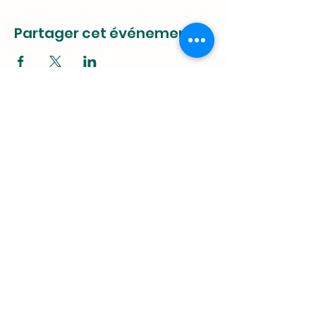
Partager cet événement
T COMME TOUTOU
Tél :
06 19 38 87 77
©2021 par T comme toutou. Créé avec
Wix.com
N° Siret
848.897.146.00017
Conditions Générales de Vente
-
Politique de
confidentialité