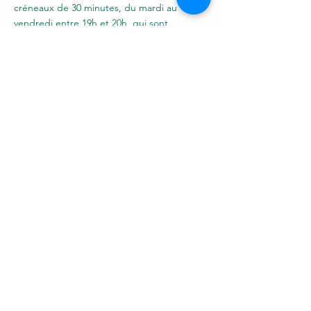
créneaux de 30 minutes, du mardi
au
vendredi entre 19h et 20h, qui sont
consacrés à vous et votre chien
uniquement.
Plusieurs fois par semaine, je me tiens
disponible pour vous répondre en direct
,
face aux difficultés que vous pouvez
rencontrer da
ns votre quotidien, lors de
l'application d'exercices ou dans la
compréhension de certaines attitudes de
votre chien.
Divers supports de communication peuvent
être mis
en place à cette occasion : appel
téléphonique ou en visio par WhatsApp...
Forfait suivi
T COMME TOUTOU