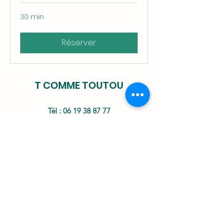
30 min
Réserver
T COMME TOUTOU
Tél :
06 19 38 87 77
©2021 par T comme toutou. Créé avec
Wix.com
N° Siret
848.897.146.00017
Conditions Générales de Vente
-
Politique de
confidentialité