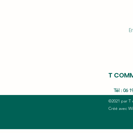
E
T COM
Tél : 06 1
©2021 par T
Créé avec W