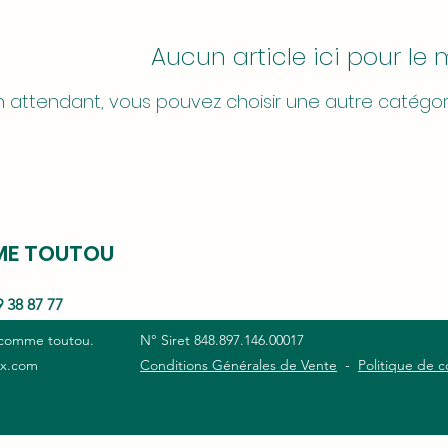
Aucun article ici pour l
n attendant, vous pouvez choisir une autre catégor
ME TOUTOU
9 38 87 77
 comme toutou.
N° Siret 848.897.146.00017
ix.com
Conditions Générales de Vente
-
Politique de c